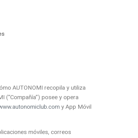
es
e cómo AUTONOMI recopila y utiliza
MI (“Compañía”) posee y opera
www.autonomiclub.com
y App Móvil
aplicaciones móviles, correos